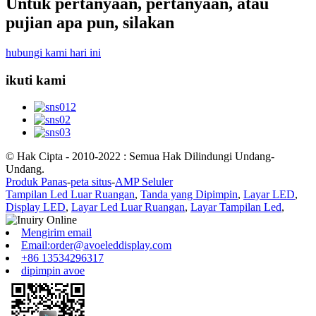
Untuk pertanyaan, pertanyaan, atau
pujian apa pun, silakan
hubungi kami hari ini
ikuti kami
© Hak Cipta - 2010-2022 : Semua Hak Dilindungi Undang-
Undang.
Produk Panas
-
peta situs
-
AMP Seluler
Tampilan Led Luar Ruangan
,
Tanda yang Dipimpin
,
Layar LED
,
Display LED
,
Layar Led Luar Ruangan
,
Layar Tampilan Led
,
Mengirim email
Email:order@avoeleddisplay.com
+86 13534296317
dipimpin avoe